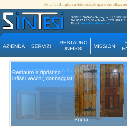
Per offrirti il miglior servizio possibile, questo sito utilizza
co
SINTESI SAS-Via Sardegna, 31 53036 P
Tel. 0577 982450 – Telefax 0577 987916
E-mail:
sintesi@valdelsa.net
RESTAURO
AZIENDA
SERVIZI
MISSION
INFISSI
E