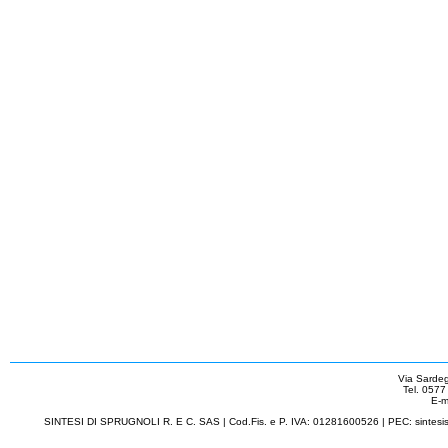
Via Sarde
Tel. 057
E-m
SINTESI DI SPRUGNOLI R. E C. SAS | Cod.Fis. e P. IVA: 01281600526 | PEC: sintesis