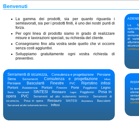
Benvenuti
La gamma dei prodotti, sia per quanto riguarda i
AZIEN
semilavorati, sia per i prodotti finiti, è uno dei nostri punti di
La Si
forza.
speciali
nella 
Per ogni linea di prodotto siamo in grado di realizzare
serrame
misure e lavorazioni speciali, su richiesta del cliente.
di vari
allumin
Consegniamo fino alla vostra sede quello che vi occorre
sicurezz
senza costi aggiuntivi.
continua
Sviluppiamo gratuitamente ogni vostra richiesta di
preventivo.
Serramenti di sicurezza,
Consulenza e progettazione
Persiane
Consulenza e progettazione
Siena
Serramenti
Infissi
RISP
Basculanti
Finestre
Ripristino infissi
Persiane
PVC
Portoni
Portoni
Porte
Legno
Assistenza
Finestre
Poggibonsi
In tem
SINTESI
Posa in
Restauro
elemen
Poggibonsi
Siena
Serramenti
Legno
serram
opera
PVC
Serramenti ad alto isolamento termico
Serramenti di
riqual
Restauro
sicurezza,
Posa in opera
SINTESI
Basculanti
Assistenza
contin
Infissi
Serramenti ad alto isolamento termico